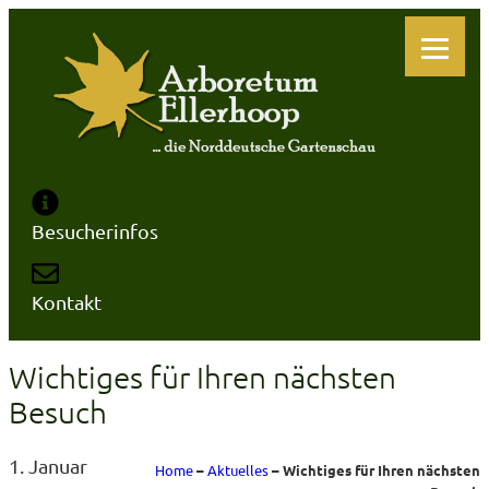
Zum
Inhalt
springen
Besucherinfos
Kontakt
Wichtiges für Ihren nächsten
Besuch
1. Januar
Home
–
Aktuelles
–
Wichtiges für Ihren nächsten